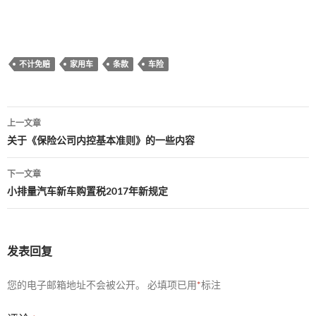
不计免赔
家用车
条款
车险
文
上一文章
章
关于《保险公司内控基本准则》的一些内容
导
下一文章
航
小排量汽车新车购置税2017年新规定
发表回复
您的电子邮箱地址不会被公开。
必填项已用
*
标注