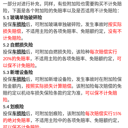
一部分对进行补充，同样，有些附加险也需要购买不计免赔
险，下面是各个附加险的免赔率以及是否适用不计免赔险：
5.1 玻璃单独破碎险
投保
车损险
后，可附加玻璃单独破碎险，发生事故时
按实际
损失赔偿
，不适用主险的各项免赔率、免赔额约定，
没有不
计免赔险
。
5.2 自燃损失险
投保
车损险
后，可附加自燃损失险，该险种
每次赔偿实行
20%的免赔率
，不适用主险的各项免赔率、免赔额约定，
可
以保不计免赔险
。
5.3 新增设备险
投保
车损险
后，可附加新增设备险，发生事故时在附加险保
险金额内，
按照实际损失计算赔偿
。该附加险每次赔偿的免
赔约定以机动车损失保险条款约定为准，
可以保不计免赔
险
。
5.4 划痕险
投保
车损险
后，可附加划痕险，该附加险
每次赔偿实行15%
的绝对免赔率
，不适用主险中的各项免赔率、免赔额约定，
可以保不计免赔险
。