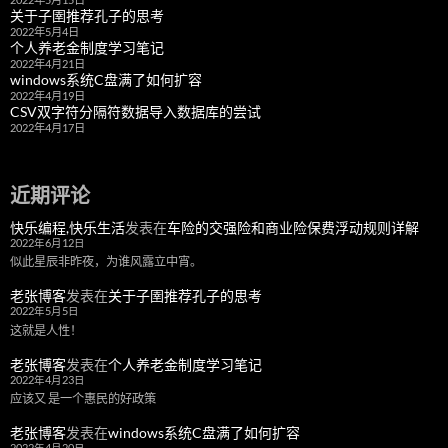
关于子圉推荐孔子的思考
2022年5月4日
个人养老金制度学习笔记
2022年4月21日
windows系统C盘满了如何扩容
2022年4月19日
CSV双字符分隔符数据导入数据库的尝试
2022年4月17日
近期评论
快乐编程,快乐生活
发表在
车险的交强险和商业险保费浮动规则详解
2022年6月12日
似此星辰非昨夜，为谁风露立中宵。
老张博客
发表在
关于子圉推荐孔子的思考
2022年5月5日
这就是人性！
老张博客
发表在
个人养老金制度学习笔记
2022年4月23日
应该又 是一个惠民的好政策
老张博客
发表在
windows系统C盘满了如何扩容