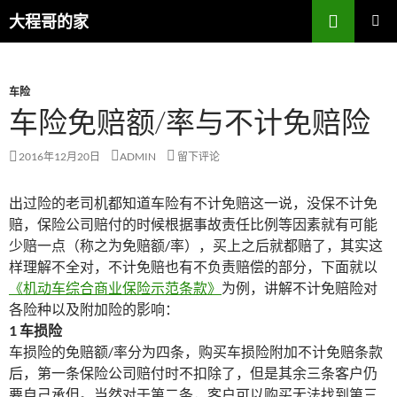
搜
大程哥的家
索
跳
主菜单
至
正
文
车险
车险免赔额/率与不计免赔险
2016年12月20日
ADMIN
留下评论
出过险的老司机都知道车险有不计免赔这一说，没保不计免
赔，保险公司赔付的时候根据事故责任比例等因素就有可能
少赔一点（称之为免赔额/率），买上之后就都赔了，其实这
样理解不全对，不计免赔也有不负责赔偿的部分，下面就以
《机动车综合商业保险示范条款》
为例，讲解不计免赔险对
各险种以及附加险的影响：
1 车损险
车损险的免赔额/率分为四条，购买车损险附加不计免赔条款
后，第一条保险公司赔付时不扣除了，但是其余三条客户仍
要自己承但。当然对于第二条，客户可以购买无法找到第三