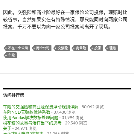
因此，交强险和商业险最好在一家保险公司投保，理赔时比
较省事，当然如果实在有特殊情况，那只能同时向两家公司
报案，千万不要以为向一家公司报案就离开了现场。
不在一个公司
两个公司
交强险
商业险
投保
理赔
车险
访问排行榜
车险的交强险和商业险保费浮动规则详解
- 80,062 浏览
车险NCD无赔款优待系数
- 37,430 浏览
使用Pandas解决数据处理问题
- 31,994 浏览
棉花糖的故事与活在当下的思考
- 29,540 浏览
关于
- 24,971 浏览
再读“懒人吃饼”的故事
- 21,056 浏览