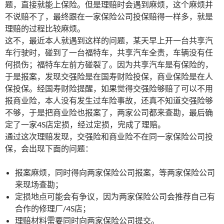
题，直接就能上保险。但是理赔时会遇到麻烦，这个麻烦并
不说赔不了，最终跟在一家保险公司投保赔得一样多，就是
理赔的过程比较麻烦。
这不，最近本人就遇到这样的问题，某天早上开一台共享汽
车行驶时，碰到了一台福特车，共享汽车全责，车辆没有任
何损伤；福特车左前方碰裂了。因为共享汽车是有保险的，
于是报案，发现交强险是在国寿财险投保，商业保险是在人
保投保。经国寿财险提醒，如果觉得交强险够赔了可以不用
报商业险，本人没有发生过车险事故，还真不知道交强险够
不够，于是把商业险也报案了，两家公司都来查勘，最后确
定了一家4S店定损，经过定损，完成了理赔。
通过这次理赔发现，交强险和商业险不在同一家保险公司投
保，会出现下面的问题：
报案麻烦，同时得向两家保险公司报案，等两家保险公司
来现场查勘；
定损地点可能会有争议，因为两家保险公司会推荐自己有
合作的修理厂/4S店；
理赔材料需要同时向两家保险公司提交。