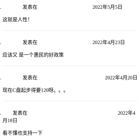
老张博客
发表在
关于子圉推荐孔子的思考
2022年5月5日
这就是人性！
老张博客
发表在
个人养老金制度学习笔记
2022年4月23日
应该又 是一个惠民的好政策
老张博客
发表在
windows系统C盘满了如何扩容
2022年4月20日
现在C盘起步得要120呀。。。
鸟叔
发表在
CSV双字符分隔符数据导入数据库的尝试
2022年4
月18日
看不懂也支持一下