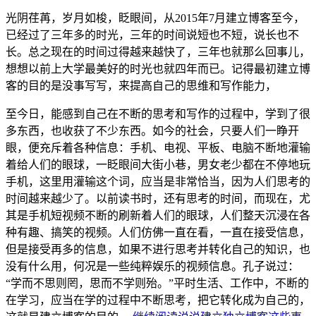
光阴荏苒，岁月如梭，眨眼间，从2015年7月建立博客至今，
已经过了三年多的时光，三年的时间说短也不短，说长也不
长。总之现在的时间过得越来越快了，三年也就那么回事儿，
想想以前上大学最美好的时光也就四年而已。记得最初建立博
客的目的是没事写写，来提高自己的思维和写作能力，
至今日，能感到自己在不断的思考和写作的过程中，学到了很
多东西，也收获了不少东西。如今的社会，只要人们一睁开
眼，便充斥着各种信息：手机、电视、平板、电脑不断地灌输
着给人们的眼球，一眨眼间大街小巷，男女老少都在不停地玩
手机，这里用灌输这个词，应当是非常恰当，因为人们思考的
时间越来越少了。以前读书时，还有思考的时间，而现在，尤
其是手机短视频不断的刷新着人们的眼球，人们整天沉浸在各
种有趣、搞笑的视频。人们仿佛一直在看，一直在接受信息，
但是接受再多的信息，如果不进行思考并转化自己的知识，也
没有什么用，何况是一些纯粹娱乐的视频信息。孔子说过：
“学而不思则罔，思而不学则殆。”平时生活、工作中，不断的
在学习，应当在学的过程中不断思考，把它转化成为自己的，