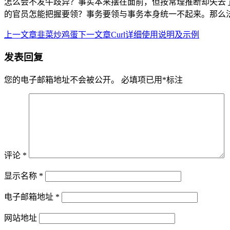
怎么会不发牛歧异？事实本来摆在面前，但按常理推断却失去
的官员怎能把握要领？事务要领与事务本身统一不起来。那么
上一文章
韭菜炒鸡蛋
下一文章
Curl详细使用说明及示例
文
章
发表回复
导
您的电子邮箱地址不会被公开。
必填项已用
*
标注
航
评论
*
显示名称
*
电子邮箱地址
*
网站地址