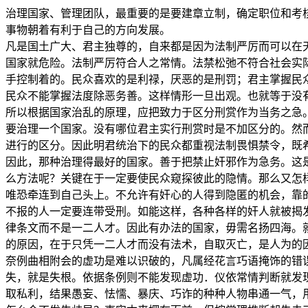
治理国家、管理团队，最重要的是要建章立制，确定职位和考
事物朝着有利于自己的方向发展。
凡是国土广大、君主独尊的，自来都是因为法制严厉而可以在
国家就危险。法制严厉符合人之常情。法禁松弛不符合社会实
手控制着的。民众喜欢的是利禄，厌恶的是刑罚；君主掌握民
民众不能掌握法度除恶务善。这样情形一旦出观。也就等于没
所以根据国家治乱的原理，应把致力于区分刑赏作为当务之急
要治理一个国家。没有哪位君主实行刑赏时是不加区分的。然
进行的区分。因此明君统治下的民众都重视法制畏惧禁令，既
因此，那种治理得最好的国家。善于把禁止奸邪作为急务。这
么方法呢？关键在于一定要使民众窥探彼此的隐情。那么又怎
唯恐牵连到自己头上。不允许有奸心的人得到隐匿的机会，靠
不报的人一定要连带受刑。如能这样，各种各样的奸人就被揭
律条文而不是一二人才。因此有办法的国家，毋需名扬四海。
的原因，在于只凭一二人才而没有法术，自取灭亡，是人为的
奈例曲相附会的虚功是难以识破的，凡属经花言巧语掩饰的错
失，就是失根。依据条例则不能发现虚功．仪依常情判断就发
取私利，结果愚妄、怯懦、暴庆、巧诈的种种人物串通一气，