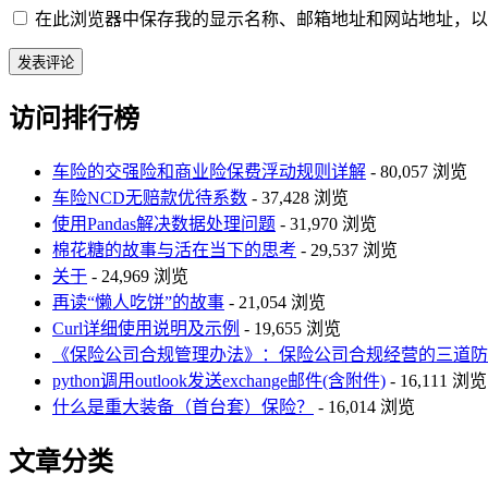
在此浏览器中保存我的显示名称、邮箱地址和网站地址，以
访问排行榜
车险的交强险和商业险保费浮动规则详解
- 80,057 浏览
车险NCD无赔款优待系数
- 37,428 浏览
使用Pandas解决数据处理问题
- 31,970 浏览
棉花糖的故事与活在当下的思考
- 29,537 浏览
关于
- 24,969 浏览
再读“懒人吃饼”的故事
- 21,054 浏览
Curl详细使用说明及示例
- 19,655 浏览
《保险公司合规管理办法》：保险公司合规经营的三道防
python调用outlook发送exchange邮件(含附件)
- 16,111 浏览
什么是重大装备（首台套）保险？
- 16,014 浏览
文章分类