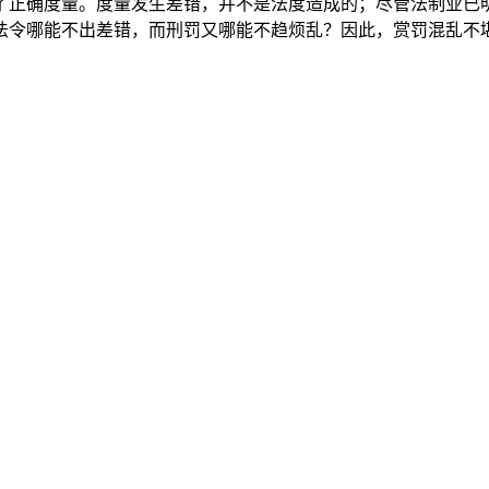
了正确度量。度量发生差错，并不是法度造成的；尽管法制业已
法令哪能不出差错，而刑罚又哪能不趋烦乱？因此，赏罚混乱不