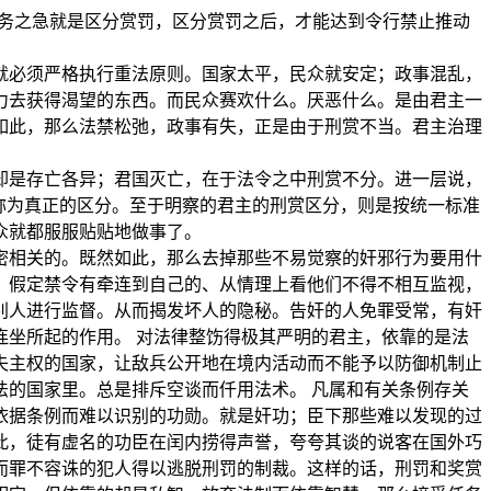
当务之急就是区分赏罚，区分赏罚之后，才能达到令行禁止推动
就必须严格执行重法原则。国家太平，民众就安定；政事混乱，
力去获得渴望的东西。而民众赛欢什么。厌恶什么。是由君主一
如此，那么法禁松弛，政事有失，正是由于刑赏不当。君主治理
却是存亡各异；君国灭亡，在于法令之中刑赏不分。进一层说，
称为真正的区分。至于明察的君主的刑赏区分，则是按统一标准
众就都服服贴贴地做事了。
密相关的。既然如此，那么去掉那些不易觉察的奸邪行为要用什
。假定禁令有牵连到自己的、从情理上看他们不得不相互监视，
别人进行监督。从而揭发坏人的隐秘。告奸的人免罪受常，有奸
坐所起的作用。 对法律整饬得极其严明的君主，依靠的是法
失主权的国家，让敌兵公开地在境内活动而不能予以防御机制止
的国家里。总是排斥空谈而仟用法术。 凡属和有关条例存关
依据条例而难以识别的功勋。就是奸功；臣下那些难以发现的过
此，徒有虚名的功臣在闰内捞得声誉，夸夸其谈的说客在国外巧
而罪不容诛的犯人得以逃脱刑罚的制裁。这样的话，刑罚和奖赏