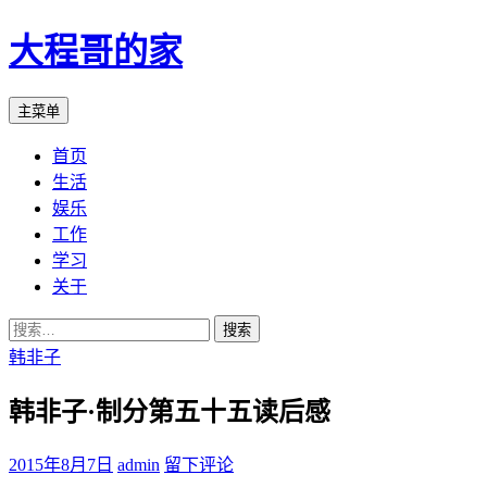
大程哥的家
搜
跳
主菜单
索
至
首页
正
生活
文
娱乐
工作
学习
关于
搜
索：
韩非子
韩非子·制分第五十五读后感
2015年8月7日
admin
留下评论