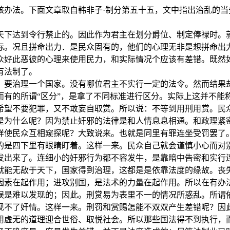
核办法。下面文章取自韩非子·制分第五十五，文中指出治乱的
天下达到令行禁止的。因此作为君主在划分爵位、制定俸禄时。
际。况且拼命出力．是民众固有的，他们的心理无非是想拼命出
众好此恶彼的心理来使用民力，和实际情况个应该有差错。既然
有法制了。
。要治理一个国家。没有哪位君主不实行一定的法令。然而结果
而有的所谓“区分”，是拿了不同标准进行区分。实际上这并不能
希望不要犯罪，又不敢妄自取赏。所以说：不等到用刑用赏。民
是为什么呢？因为禁止奸邪的法律是和人情息息相通。和政理紧
样使民众互相窥探呢？大致说来。也就是同里有罪连坐受罚罢了
的是四下里有眼睛盯着。这样一来。民众自己就会谨慎小心而对
发出来了。连细小的奸邪行为都不容发牛，是靠暗中告密和实行连
就能无敌于天下，国家得到治理，这都是是依靠法度的缘故。丧
因素在起作用；进攻别国，是法术的力量在起作用。所以在有办法
误是难以发现的；因此。刑赏易为表里不一的情况所惑乱。所谓
现不了奸情。这样一来。刑罚和赏赐怎能不双双产生差错呢？因
用虚无的道理迎合世俗、取悦社会。所以那些国法得不到执行，