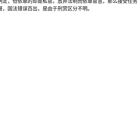
明定，但依靠的却是私智。放弃法制而依靠智慧，那么接受任务
堪，国法错误百出，是由于刑赏区分不明。